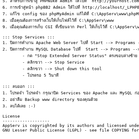
5. สำหรับการเข้าสู่ PHPNuke Admin ให้ไปที่  http://yourhost
6. การเข้าสู่หน้า phpBB2 Admin ให้ไปที่ http://localhost/_L
7. แก้ไข config ของ phpMyAdmin แก้ได้ที่ C:\AppServ\www\php
8. เมื่อคุณต้องการสร้างเว็บให้เก็บไฟล์ไว้ที่ C:\AppServ\www

9. เมื่อคุณต้องการเก็บ CGI ที่เขียนจาก Perl ให้เก็บไว้ที่ C:\AppServ
::: Stop Services :::

1. ปิดการทำงาน Apache Web Server ไปที่ Start --> Programs
2. ปิดการทำงาน MySQL Database ไปที่  Start --> Programs --
	- กด "Stop Extended Server Status" ตรงขอบล่างซ้าย

	- คลิกขวา --> Stop Service

	- คลิกขวา --> Shut down this tool

	- โปรดรอ 5 วินาที

::: ลบออก :::

1. โปรดจำ โปรดจำ กรุณาปิด Services ของ Apache และ MySQL ก่อน
2. อย่าลืม Backup www directory ของคุณด้วย

3. ลบได้เลย :-)

License

-------------------

AppServ is copyrighted by its authors and licensed unde